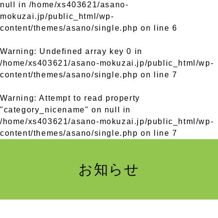
null in
/home/xs403621/asano-
mokuzai.jp/public_html/wp-
content/themes/asano/single.php
on line
6
Warning
: Undefined array key 0 in
/home/xs403621/asano-mokuzai.jp/public_html/wp-
content/themes/asano/single.php
on line
7
Warning
: Attempt to read property
"category_nicename" on null in
/home/xs403621/asano-mokuzai.jp/public_html/wp-
content/themes/asano/single.php
on line
7
お知らせ