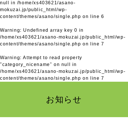
null in
/home/xs403621/asano-
mokuzai.jp/public_html/wp-
content/themes/asano/single.php
on line
6
Warning
: Undefined array key 0 in
/home/xs403621/asano-mokuzai.jp/public_html/wp-
content/themes/asano/single.php
on line
7
Warning
: Attempt to read property
"category_nicename" on null in
/home/xs403621/asano-mokuzai.jp/public_html/wp-
content/themes/asano/single.php
on line
7
お知らせ